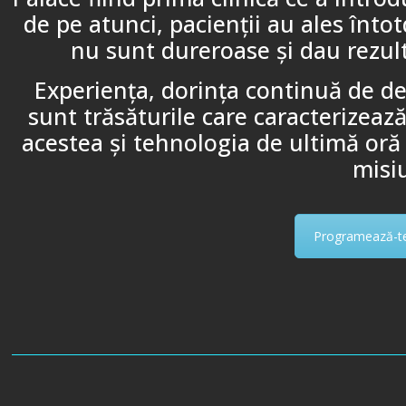
de pe atunci, pacienţii au ales înto
nu sunt dureroase şi dau rezult
Experienţa, dorinţa continuă de de
sunt trăsăturile care caracterizeaz
acestea şi tehnologia de ultimă oră
misi
Programează-te 