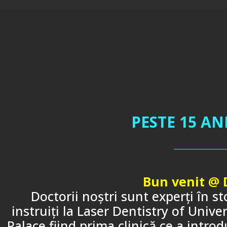
PESTE 15 A
Bun venit @ 
Doctorii noştri sunt experţi în s
instruiţi la Laser Dentistry of Univ
Palace fiind prima clinică ce a intro