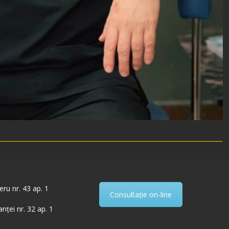
ru nr. 43 ap. 1
Consultație on-line
anței nr. 32 ap. 1