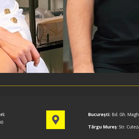
ri:
București:
Bd. Gh. Maghe
00
Târgu Mureș
: Str. Cutez