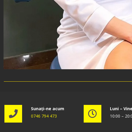
Sunați-ne acum
Luni – Vine
0746 794 473
10:00 – 20: