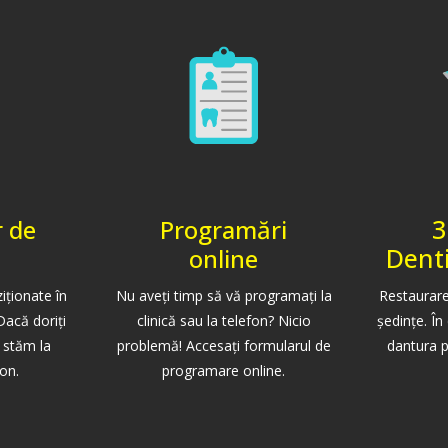
3
r de
Programări
Dent
online
ziționate în
Nu aveți timp să vă programați la
Restaurare
Dacă doriți
clinică sau la telefon? Nicio
şedinţe. În
ă stăm la
problemă! Accesați formularul de
dantura p
fon.
programare online.