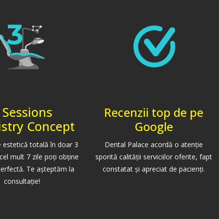
 Sessions
Recenzii top de pe
istry Concept
Google
 estetică totală în doar 3
Dental Palace acordă o atenţie
 cel mult 7 zile poţi obţine
sporită calităţii serviciilor oferite, fapt
erfectă. Te aşteptăm la
constatat şi apreciat de pacienţi.
consultaţie!